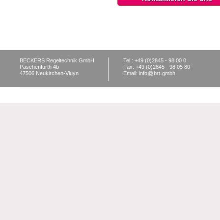
BECKERS Regeltechnik GmbH
Tel.: +49 (0)2845 - 98 00 0
Paschenfurth 4b
Fax: +49 (0)2845 - 98 05 80
47506 Neukirchen-Vluyn
Email: info
brt
gmbh