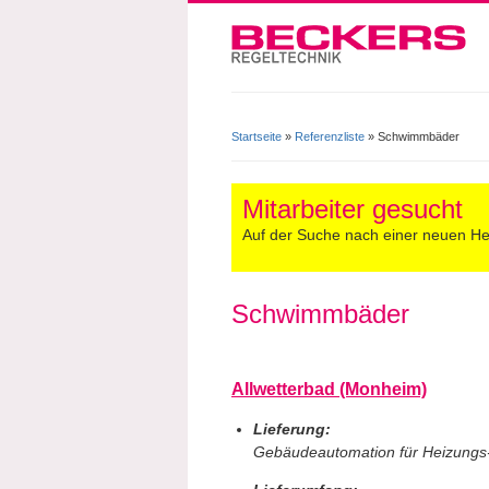
Startseite
»
Referenzliste
» Schwimmbäder
Sie sind hier
Mitarbeiter gesucht
Auf der Suche nach einer neuen H
Schwimmbäder
Allwetterbad (Monheim)
Lieferung:
Gebäudeautomation für Heizungs-