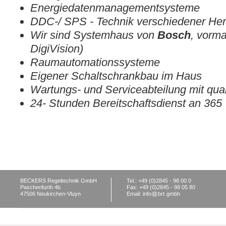
Energiedatenmanagementsysteme
DDC-/ SPS - Technik verschiedener Hers
Wir sind Systemhaus von
Bosch
, vorma
DigiVision)
Raumautomationssysteme
Eigener Schaltschrankbau im Haus
Wartungs- und Serviceabteilung mit qual
24- Stunden Bereitschaftsdienst an 365
BECKERS Regeltechnik GmbH
Tel.: +49 (0)2845 - 98 00 0
Paschenfurth 4b
Fax: +49 (0)2845 - 98 05 80
47506 Neukirchen-Vluyn
Email: info
brt
gmbh