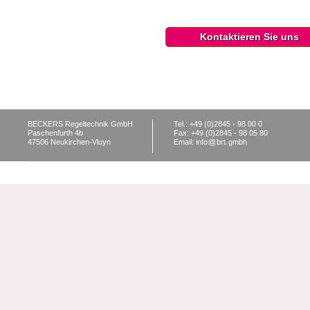
Kontaktieren Sie uns
BECKERS Regeltechnik GmbH
Tel.: +49 (0)2845 - 98 00 0
Paschenfurth 4b
Fax: +49 (0)2845 - 98 05 80
47506 Neukirchen-Vluyn
Email: info
brt
gmbh