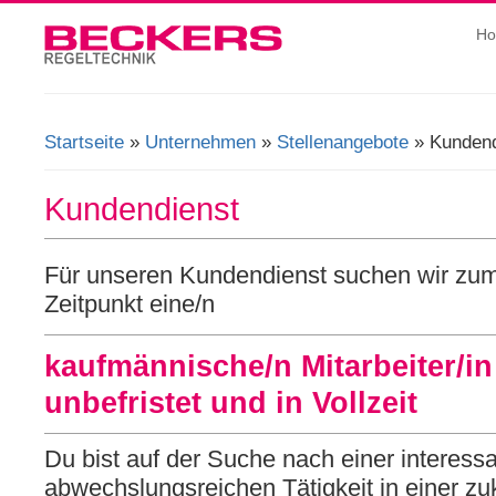
H
Startseite
»
Unternehmen
»
Stellenangebote
» Kundend
Sie sind hier
Kundendienst
Für unseren Kundendienst suchen wir zu
Zeitpunkt eine/n
kaufmännische/n Mitarbeiter/in
unbefristet und in Vollzeit
Du bist auf der Suche nach einer interess
abwechslungsreichen Tätigkeit in einer z