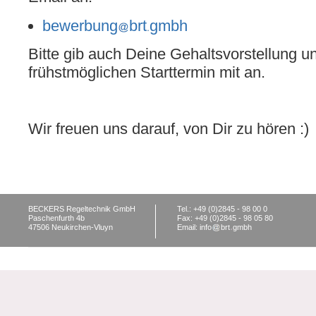
bewerbung
brt
gmbh
Bitte gib auch Deine Gehaltsvorstellung 
frühstmöglichen Starttermin mit an.
Wir freuen uns darauf, von Dir zu hören :)
BECKERS Regeltechnik GmbH
Tel.: +49 (0)2845 - 98 00 0
Paschenfurth 4b
Fax: +49 (0)2845 - 98 05 80
47506 Neukirchen-Vluyn
Email: info
brt
gmbh