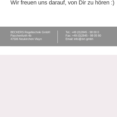
Wir freuen uns darauf, von Dir zu hören :)
BECKERS Regeltechnik GmbH
Tel.: +49 (0)2845 - 98 00 0
Paschenfurth 4b
Fax: +49 (0)2845 - 98 05 80
47506 Neukirchen-Vluyn
Email: info
brt
gmbh