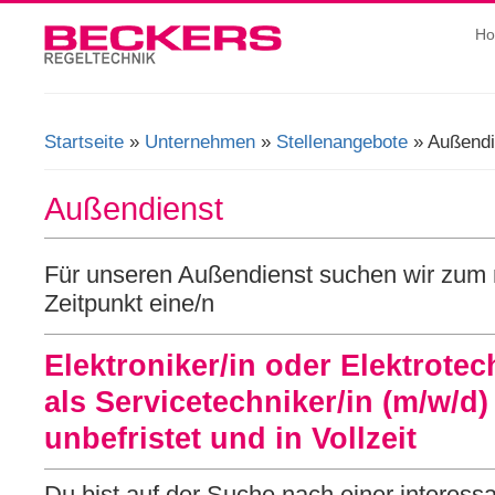
H
Startseite
»
Unternehmen
»
Stellenangebote
» Außendi
Sie sind hier
Außendienst
Für unseren Außendienst suchen wir zum
Zeitpunkt eine/n
Elektroniker/in oder Elektrotec
als Servicetechniker/in (m/w/d)
unbefristet und in Vollzeit
Du bist auf der Suche nach einer interess